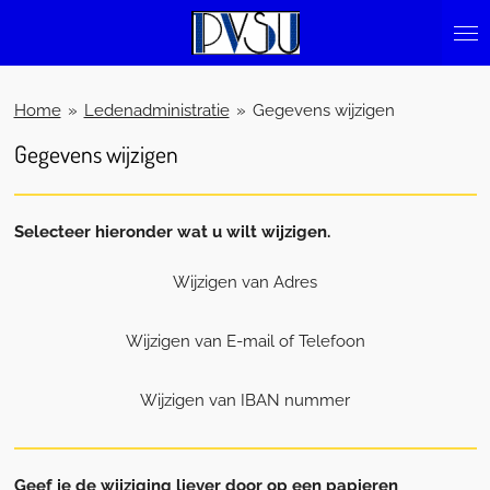
Ga
direct
naar
de
Home
»
Ledenadministratie
»
Gegevens wijzigen
hoofdinhoud
Gegevens wijzigen
Selecteer hieronder wat u wilt wijzigen.
Wijzigen van Adres
Wijzigen van E-mail of Telefoon
Wijzigen van IBAN nummer
Geef je de wijziging liever door op een papieren