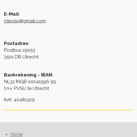
E-Mail:
nspvsu@gmail.com
Postadres:
Postbus 19053
3501 DB Utrecht
Bankrekening - IBAN:
NL33 INGB 00041596 59
t.n.v. PVSU te Utrecht
KvK: 40481309
Home