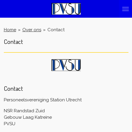
Ga
direct
naar
de
Home
»
Over ons
»
Contact
hoofdinhoud
Contact
Contact
Personeelsvereniging Station Utrecht
NSR Randstad Zuid
Gebouw Laag Katreine
PVSU