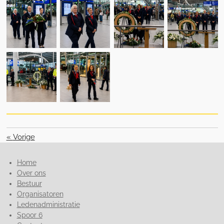
«
Vorige
Home
Over ons
Bestuur
Organisatoren
Ledenadministratie
Spoor 6