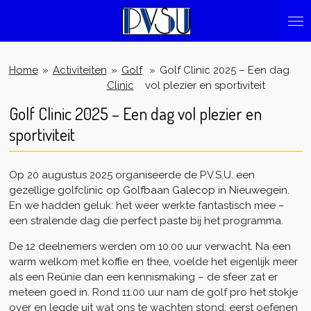
Ga
direct
naar
de
Home
»
Activiteiten
»
Golf
»
Golf Clinic 2025 – Een dag
hoofdinhoud
Clinic
vol plezier en sportiviteit
Golf Clinic 2025 – Een dag vol plezier en
sportiviteit
Op 20 augustus 2025 organiseerde de P.V.S.U. een
gezellige golfclinic op Golfbaan Galecop in Nieuwegein.
En we hadden geluk: het weer werkte fantastisch mee –
een stralende dag die perfect paste bij het programma.
De 12 deelnemers werden om 10.00 uur verwacht. Na een
warm welkom met koffie en thee, voelde het eigenlijk meer
als een Reünie dan een kennismaking – de sfeer zat er
meteen goed in. Rond 11.00 uur nam de golf pro het stokje
over en legde uit wat ons te wachten stond: eerst oefenen