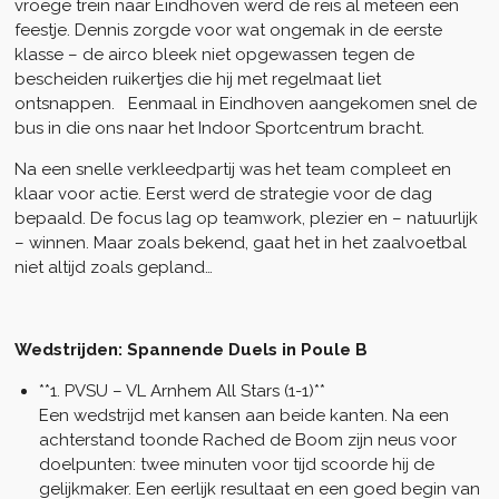
vroege trein naar Eindhoven werd de reis al meteen een
feestje. Dennis zorgde voor wat ongemak in de eerste
klasse – de airco bleek niet opgewassen tegen de
bescheiden ruikertjes die hij met regelmaat liet
ontsnappen. Eenmaal in Eindhoven aangekomen snel de
bus in die ons naar het Indoor Sportcentrum bracht.
Na een snelle verkleedpartij was het team compleet en
klaar voor actie. Eerst werd de strategie voor de dag
bepaald. De focus lag op teamwork, plezier en – natuurlijk
– winnen. Maar zoals bekend, gaat het in het zaalvoetbal
niet altijd zoals gepland…
Wedstrijden: Spannende Duels in Poule B
**1. PVSU – VL Arnhem All Stars (1-1)**
Een wedstrijd met kansen aan beide kanten. Na een
achterstand toonde Rached de Boom zijn neus voor
doelpunten: twee minuten voor tijd scoorde hij de
gelijkmaker. Een eerlijk resultaat en een goed begin van