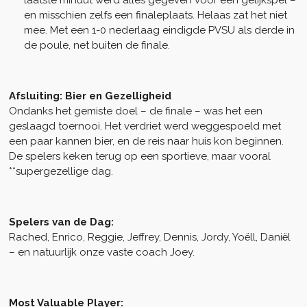
laatste minuut werd alles gegeven voor een gelijkspel –
en misschien zelfs een finaleplaats. Helaas zat het niet
mee. Met een 1-0 nederlaag eindigde PVSU als derde in
de poule, net buiten de finale.
Afsluiting: Bier en Gezelligheid
Ondanks het gemiste doel – de finale – was het een
geslaagd toernooi. Het verdriet werd weggespoeld met
een paar kannen bier, en de reis naar huis kon beginnen.
De spelers keken terug op een sportieve, maar vooral
**supergezellige dag.
Spelers van de Dag:
Rached, Enrico, Reggie, Jeffrey, Dennis, Jordy, Yoëll, Daniël
– en natuurlijk onze vaste coach Joey.
Most Valuable Player: