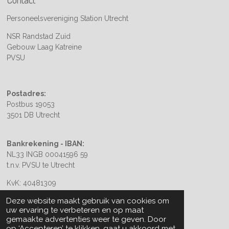
Personeelsvereniging Station Utrecht
NSR Randstad Zuid
Gebouw Laag Katreine
PVSU
Postadres:
Postbus 19053
3501 DB Utrecht
Bankrekening - IBAN:
NL33 INGB 00041596 59
t.n.v. PVSU te Utrecht
KvK: 40481309
Deze website maakt gebruik van cookies om
uw ervaring te verbeteren en op maat
gemaakte advertenties weer te geven. Door
op ‘Accepteren’ te klikken, gaat u akkoord met