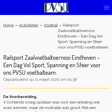
Ga
direct
naar
de
Home
»
Activiteiten
»
Voetbal
»
Railsport
hoofdinhoud
Zaalvoetbaltoernooi
Eindhoven – Een Dag Vol
Sport, Spanning en Sfeer
voor ons PVSU voetbalteam.
Railsport Zaalvoetbaltoernooi Eindhoven –
Een Dag Vol Sport, Spanning en Sfeer voor
ons PVSU voetbalteam.
Gepubliceerd op 21 maart 2026 om 09:38
De Voorbereiding.
’s Ochtends vroeg opstaan was voor een enkeling wel
even wennen, maar de motivatie was groot. Met een